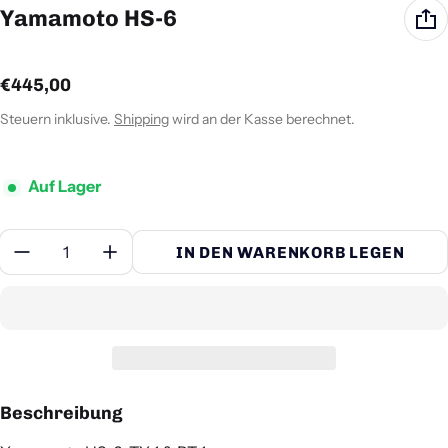
Yamamoto HS-6
Regulärer Preis
€445,00
Steuern inklusive.
Shipping
wird an der Kasse berechnet.
Auf Lager
Menge:
IN DEN WARENKORB LEGEN
Beschreibung