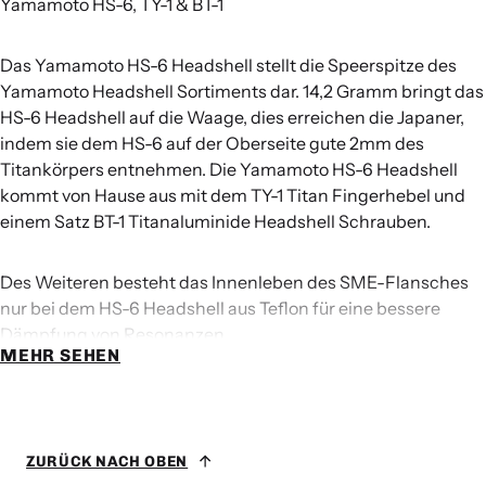
Yamamoto HS-6, TY-1 & BT-1
Das Yamamoto HS-6 Headshell stellt die Speerspitze des
Yamamoto Headshell Sortiments dar. 14,2 Gramm bringt das
HS-6 Headshell auf die Waage, dies erreichen die Japaner,
indem sie dem HS-6 auf der Oberseite gute 2mm des
Titankörpers entnehmen. Die Yamamoto HS-6 Headshell
kommt von Hause aus mit dem TY-1 Titan Fingerhebel und
einem Satz BT-1 Titanaluminide Headshell Schrauben.
Des Weiteren besteht das Innenleben des SME-Flansches
nur bei dem HS-6 Headshell aus Teflon für eine bessere
Dämpfung von Resonanzen.
MEHR SEHEN
Titan, beinahe so fest wie vergüteter Stahl, aber mit einer
Dichte von 4500kg/m3 nur halb so schwer.
ZURÜCK NACH OBEN
Dadurch erreicht Titan eine sehr hohe Festigkeit in Relation