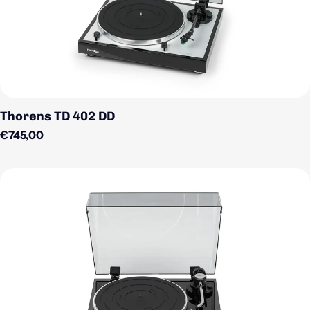
Thorens TD 402 DD
Regulärer Preis
€745,00