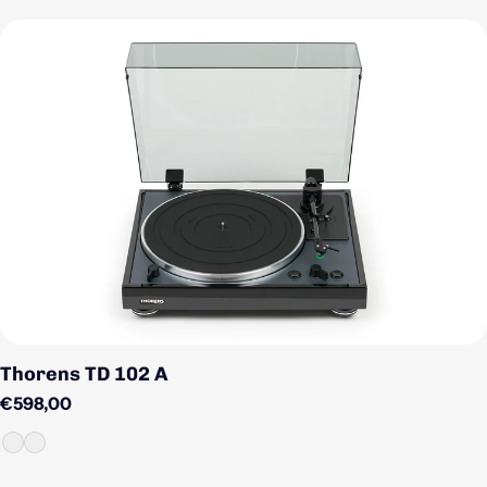
Thorens TD 102 A
Regulärer Preis
€598,00