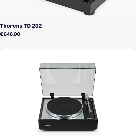
Thorens TD 202
Regulärer Preis
€646,00