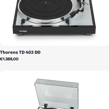
Thorens TD 403 DD
Regulärer Preis
€1.388,00