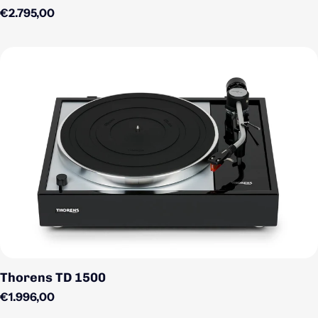
Regulärer Preis
€2.795,00
Thorens TD 1500
Regulärer Preis
€1.996,00