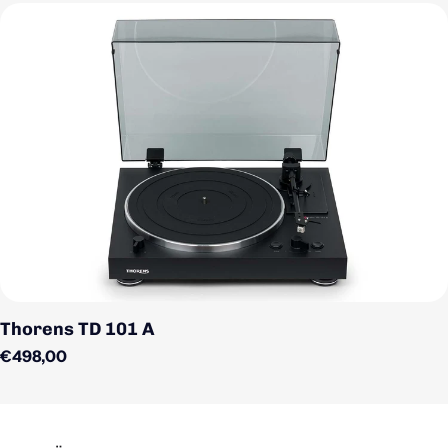
Thorens TD 101 A
Regulärer Preis
€498,00