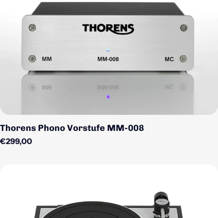
Thorens Phono Vorstufe MM-008
Regulärer Preis
€299,00