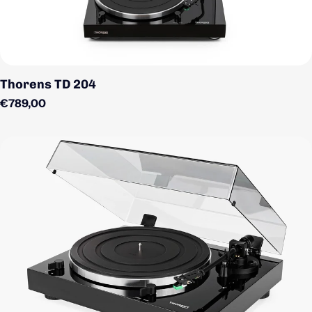
Thorens TD 204
Regulärer Preis
€789,00