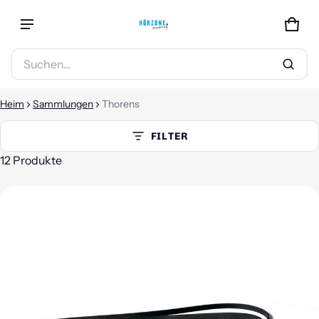
WAG
0 G
Produkt zum Warenkorb hinzugefügt
Suchen...
WARENKORB ANSEHEN (
)
Heim
Sammlungen
Thorens
KASSE
FILTER
12 Produkte
Thorens