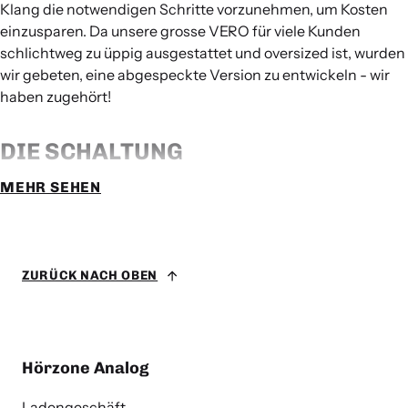
Klang die notwendigen Schritte vorzunehmen, um Kosten
einzusparen. Da unsere grosse VERO für viele Kunden
schlichtweg zu üppig ausgestattet und oversized ist, wurden
wir gebeten, eine abgespeckte Version zu entwickeln - wir
haben zugehört!
DIE SCHALTUNG
MEHR SEHEN
wurde in weiten Teilen von der grossen VERO übernommen.
Bei der Stromaufbereitung mussten wir allerdings dann den
Rotstift ansetzen, denn die Shunt-Regelung war weder vom
Bauteil-, noch vom Kühlaufwand realisierbar - allerdings
ZURÜCK NACH OBEN
fanden wir einen Weg, sehr nah an der Performance der
Originalschaltung dranzubleiben…
Auch der dedizierte MM-Entzerrerkreis liess sich in der
Hörzone Analog
Form nicht mehr realisieren, sodass auch dieser wegfiel.
Einziger Nachteil? 2 dB schlechterer Signal/Rausch-
Ladengeschäft