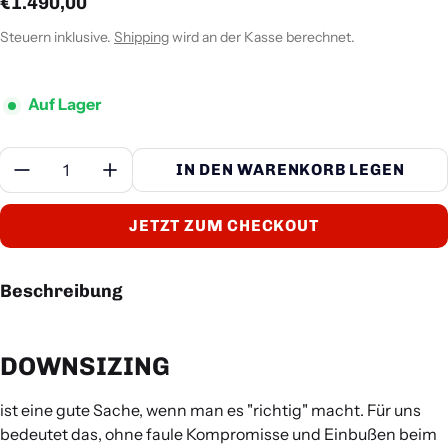
Regulärer Preis
€1.490,00
Steuern inklusive.
Shipping
wird an der Kasse berechnet.
Auf Lager
Menge:
IN DEN WARENKORB LEGEN
JETZT ZUM CHECKOUT
Beschreibung
DOWNSIZING
ist eine gute Sache, wenn man es "richtig" macht. Für uns
bedeutet das, ohne faule Kompromisse und Einbußen beim